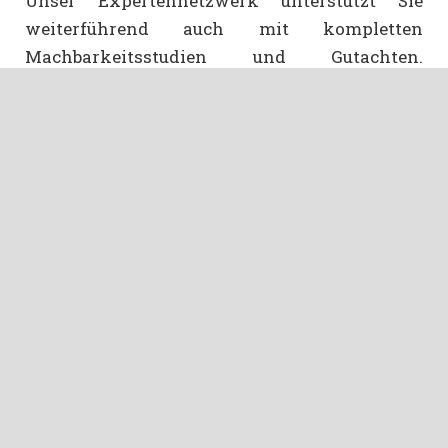
Unser Expertennetzwerk unterstützt Sie
weiterführend auch mit kompletten
Machbarkeitsstudien und Gutachten.
Entwickeln Sie mit uns eine gesamtheitliche
Strategie um den Herausforderungen von
morgen bereits heute zu begegnen.
Lassen Sie sich überzeugen von unserem
einzigartigen Gesamtkonzept, in dem
wir nicht nur Lösungswege herausarbeiten,
sondern immer auch direkte Umsetzungs- und
Erprobungsmöglichkeiten als Living Lab für
die Praxis anbieten. Unsere Lösungen sind
stets systemimmanent und zeitnah
umsetzbar.